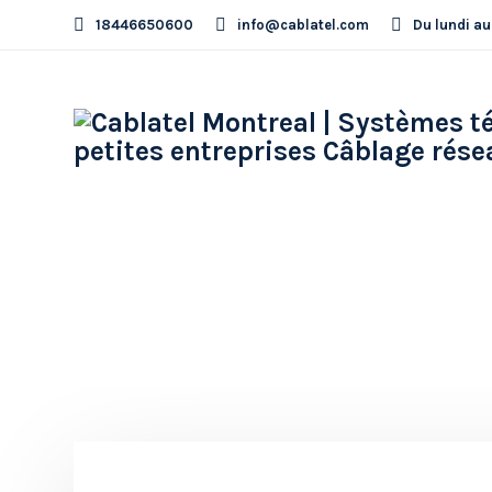
18446650600
info@cablatel.com
Du lundi au