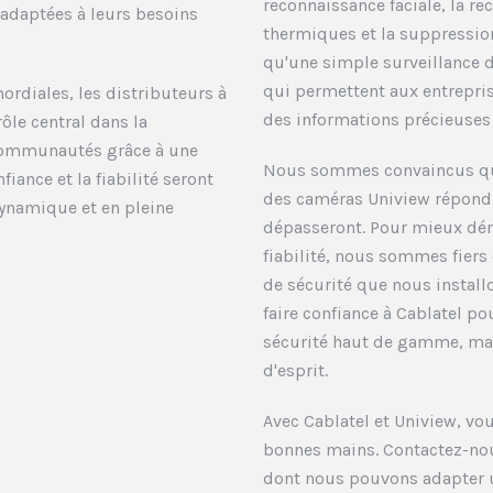
reconnaissance faciale, la rec
 adaptées à leurs besoins
thermiques et la suppression
qu'une simple surveillance d
qui permettent aux entrepris
ordiales, les distributeurs à
des informations précieuses 
ôle central dans la
s communautés grâce à une
Nous sommes convaincus que
iance et la fiabilité seront
des caméras Uniview répondro
dynamique et en pleine
dépasseront. Pour mieux dém
fiabilité, nous sommes fiers 
de sécurité que nous install
faire confiance à Cablatel p
sécurité haut de gamme, mais
d'esprit.
Avec Cablatel et Uniview, vou
bonnes mains. Contactez-nou
dont nous pouvons adapter u