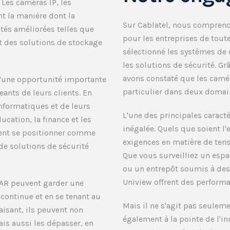
 Les caméras IP, les
t la manière dont la
Sur Cablatel, nous comprenon
ités améliorées telles que
pour les entreprises de tout
 et des solutions de stockage
sélectionné les systèmes de
les solutions de sécurité. Gr
avons constaté que les camé
 d'une opportunité importante
particulier dans deux domaine
eants de leurs clients. En
informatiques et de leurs
L'une des principales caract
ucation, la finance et les
inégalée. Quels que soient l
vent se positionner comme
exigences en matière de tens
de solutions de sécurité
Que vous surveilliez un espa
ou un entrepôt soumis à des
Uniview offrent des performa
VAR peuvent garder une
continue et en se tenant au
Mais il ne s'agit pas seulem
aisant, ils peuvent non
également à la pointe de l'in
is aussi les dépasser, en